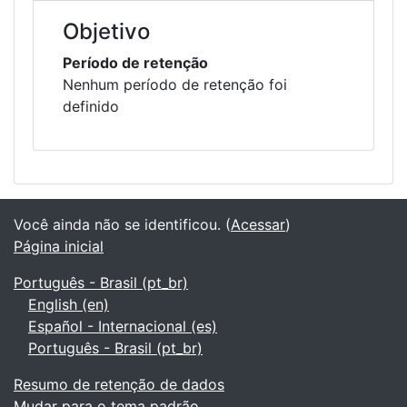
Objetivo
Período de retenção
Nenhum período de retenção foi
definido
Você ainda não se identificou. (
Acessar
)
Página inicial
Português - Brasil ‎(pt_br)‎
English ‎(en)‎
Español - Internacional ‎(es)‎
Português - Brasil ‎(pt_br)‎
Resumo de retenção de dados
Mudar para o tema padrão