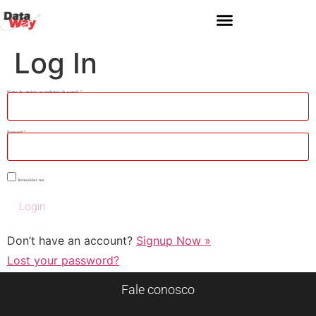
Log In
Nome de usuário ou endereço de e-mail
*
Password
*
Remember me
Don’t have an account?
Signup Now »
Lost your password?
Fale conosco